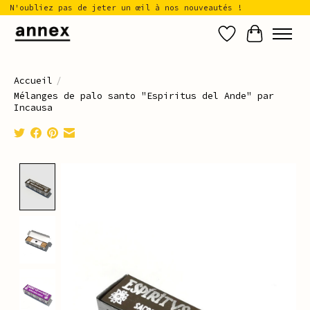
N'oubliez pas de jeter un œil à nos nouveautés !
Liste de sou
Panier
Accueil
/
Mélanges de palo santo "Espiritus del Ande" par
Incausa
Product image slideshow Items