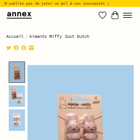
N'oubliez pas de jeter un œil à nos nouveautés !
Liste de sou
Panier
Accueil
/
Aimants Miffy Just Dutch
Product image slideshow Items