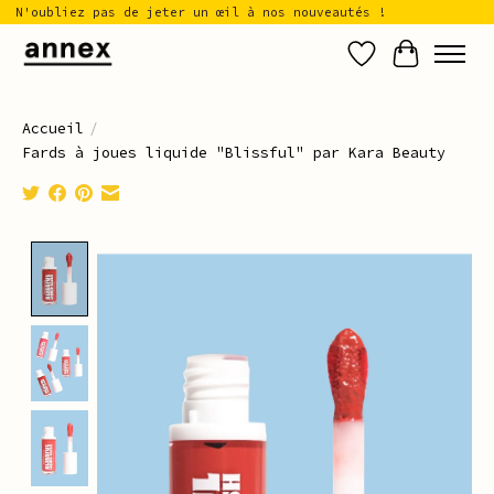
N'oubliez pas de jeter un œil à nos nouveautés !
Liste de sou
Panier
Accueil
/
Fards à joues liquide "Blissful" par Kara Beauty
Product image slideshow Items