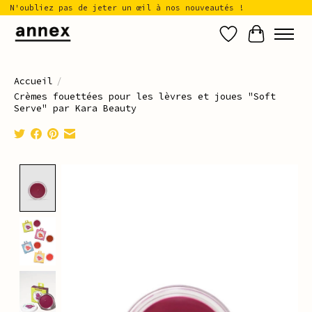
N'oubliez pas de jeter un œil à nos nouveautés !
Liste de sou
Panier
Accueil
/
Crèmes fouettées pour les lèvres et joues "Soft
Serve" par Kara Beauty
Product image slideshow Items