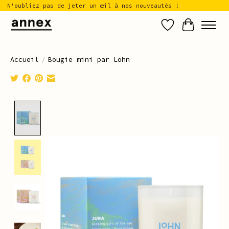
N'oubliez pas de jeter un œil à nos nouveautés !
Liste de sou
Panier
Accueil
/
Bougie mini par Lohn
Product image slideshow Items