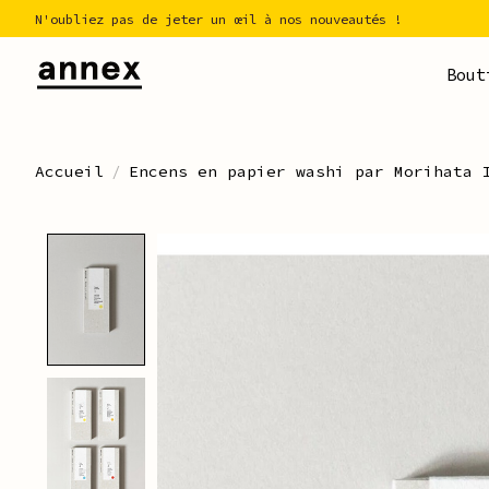
N'oubliez pas de jeter un œil à nos nouveautés !
Bout
Accueil
/
Encens en papier washi par Morihata 
Product image slideshow Ite