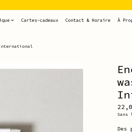
ique
Cartes-cadeaux
Contact & Horaire
À Pro
International
En
ms
wa
In
22,
Sans 
Des 