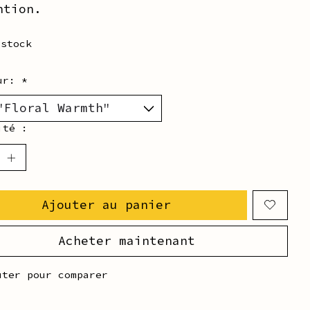
ntion.
 stock
eur:
*
ité :
Ajouter au panier
Acheter maintenant
uter pour comparer