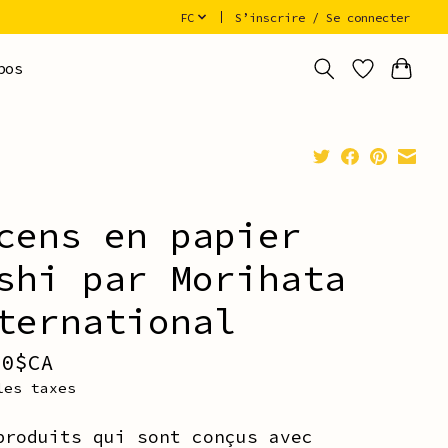
FC
S’inscrire / Se connecter
pos
cens en papier
shi par Morihata
ternational
00$CA
les taxes
produits qui sont conçus avec