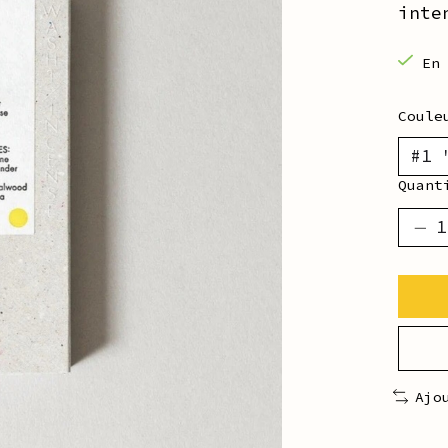
inte
En
Coul
Quant
Ajo