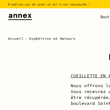
N'oubliez pas de jeter un œil à nos nouveautés !
Bout
Accueil
/
Expédition et Retours
CUEILLETTE EN 
Nous offrons l
Vous recevrez 
être récupérée
boulevard Sain