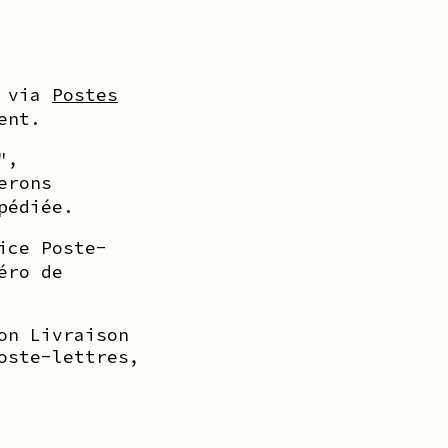
via
Postes
dent.
",
erons
pédiée.
ice Poste-
éro de
on Livraison
oste-lettres,