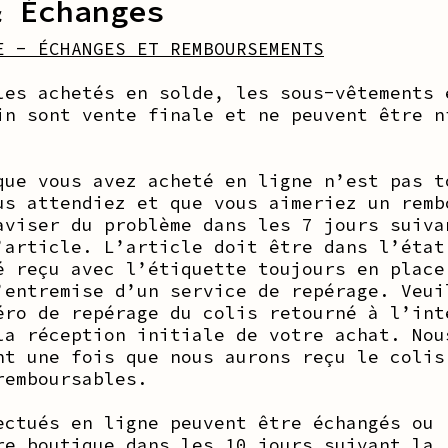
& Échanges
E - ÉCHANGES ET REMBOURSEMENTS
les achetés en solde, les sous-vêtements 
in sont vente finale et ne peuvent être n
que vous avez acheté en ligne n’est pas t
us attendiez et que vous aimeriez un remb
aviser du problème dans les 7 jours suiva
’article. L’article doit être dans l’état
é reçu avec l’étiquette toujours en place
’entremise d’un service de repérage. Veui
éro de repérage du colis retourné à l’int
la réception initiale de votre achat. Nou
nt une fois que nous aurons reçu le colis
remboursables.
ectués en ligne peuvent être échangés ou 
re boutique dans les 10 jours suivant la 