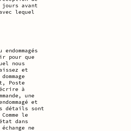
 jours avant
avec lequel
u endommagés
ir pour que
uel nous
aissez et
 dommage
t, Poste
écrire à
mmande, une
endommagé et
s détails sont
 Comme le
état dans
 échange ne