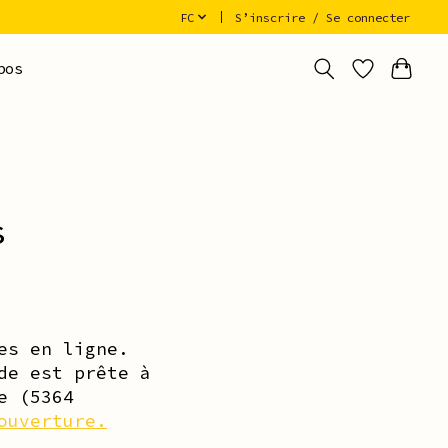
FC
S’inscrire / Se connecter
pos
s
es en ligne.
de est prête à
e (5364
ouverture.