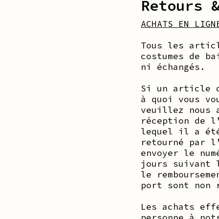
Retours 
ACHATS EN LIGN
Tous les artic
costumes de ba
ni échangés.
Si un article 
à quoi vous vo
veuillez nous 
réception de l
lequel il a ét
retourné par l
envoyer le num
jours suivant 
le rembourseme
port sont non 
Les achats eff
personne à not