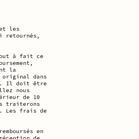
et les
i retournés,
out à fait ce
oursement,
nt la
 original dans
. Il doit être
llez nous
érieur de 10
s traiterons
. Les frais de
remboursés en
réception de