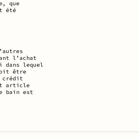
e, que
t été
’autres
ant l’achat
i dans lequel
oit être
 crédit
t article
e bain est