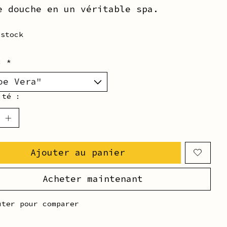
e douche en un véritable spa.
 stock
t:
*
ité :
Ajouter au panier
Acheter maintenant
uter pour comparer