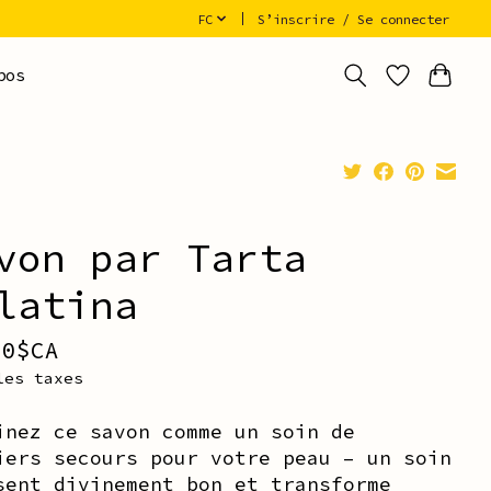
FC
S’inscrire / Se connecter
pos
von par Tarta
latina
00$CA
les taxes
inez ce savon comme un soin de
iers secours pour votre peau – un soin
sent divinement bon et transforme