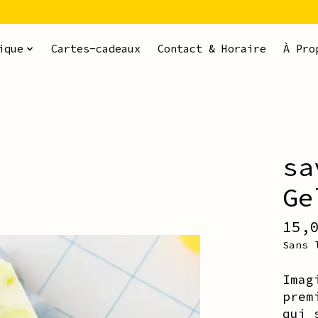
ique
Cartes-cadeaux
Contact & Horaire
À Pro
sa
ms
Ge
15,
Sans 
Imag
prem
qui 