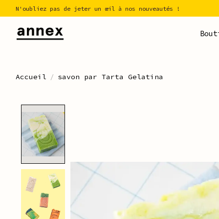
N'oubliez pas de jeter un œil à nos nouveautés !
Bout
Accueil
/
savon par Tarta Gelatina
Product image slideshow Ite