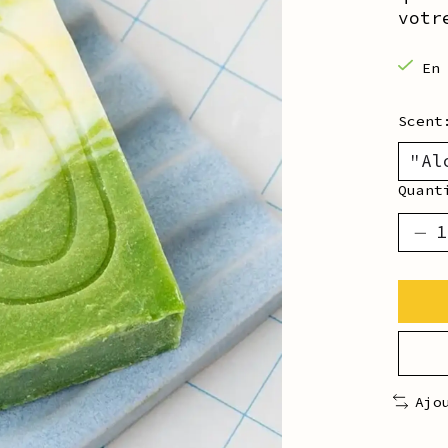
votr
En
Scen
Quant
Ajo