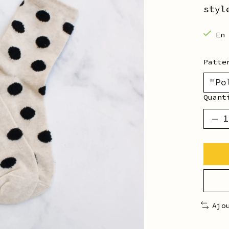
styl
En
Patt
Quant
Ajo