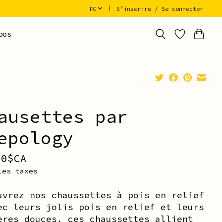
FC
S’inscrire / Se connecter
pos
ausettes par
epology
00$CA
les taxes
uvrez nos chaussettes à pois en relief
ec leurs jolis pois en relief et leurs
ères douces, ces chaussettes allient