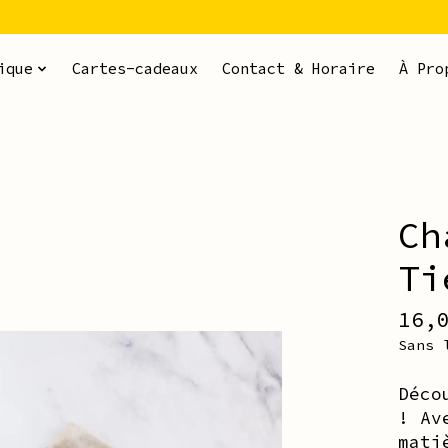
ique
Cartes-cadeaux
Contact & Horaire
À Pro
Ch
ms
Ti
16,
Sans 
Déco
! Av
mati