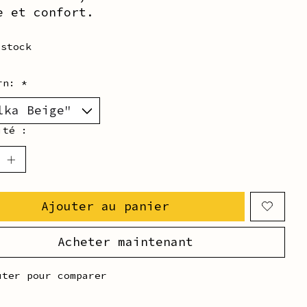
e et confort.
 stock
ern:
*
ité :
Ajouter au panier
Acheter maintenant
uter pour comparer