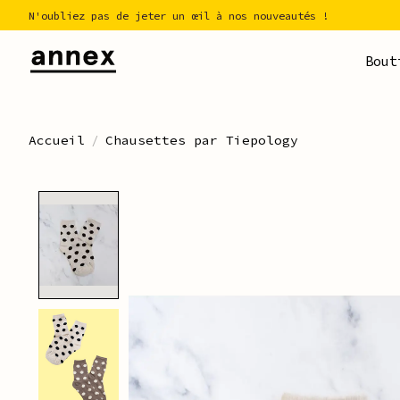
N'oubliez pas de jeter un œil à nos nouveautés !
Bout
Accueil
/
Chausettes par Tiepology
Product image slideshow Ite