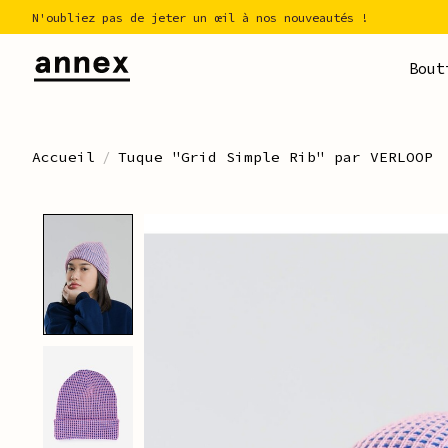
N'oubliez pas de jeter un œil à nos nouveautés !
Bout
Accueil
/
Tuque "Grid Simple Rib" par VERLOOP
Product image slideshow Ite