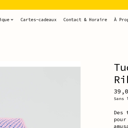
ique
Cartes-cadeaux
Contact & Horaire
À Pro
Tu
ms
Ri
39,
Sans 
Des 
pour
amus