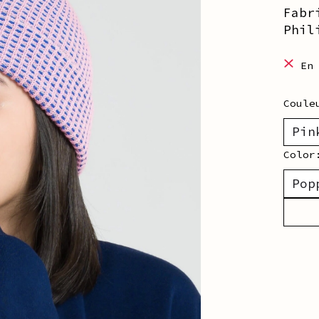
Fabr
Phil
En
Coul
Colo