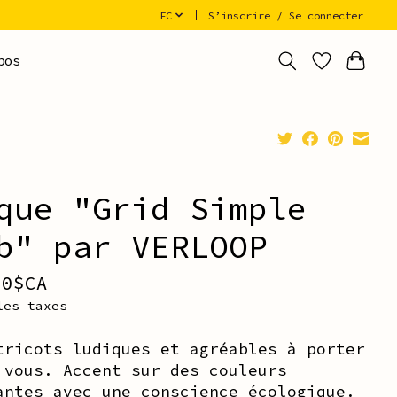
FC
S’inscrire / Se connecter
pos
que "Grid Simple
b" par VERLOOP
00$CA
les taxes
tricots ludiques et agréables à porter
 vous. Accent sur des couleurs
antes avec une conscience écologique.