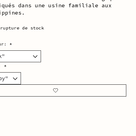
iqués dans une usine familiale aux
ippines.
 rupture de stock
eur:
*
r:
*