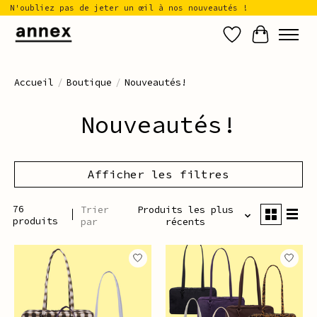
N'oubliez pas de jeter un œil à nos nouveautés !
Liste de sou
Panier
Accueil
/
Boutique
/
Nouveautés!
Nouveautés!
Afficher les filtres
76
Trier
Produits les plus
produits
par
récents