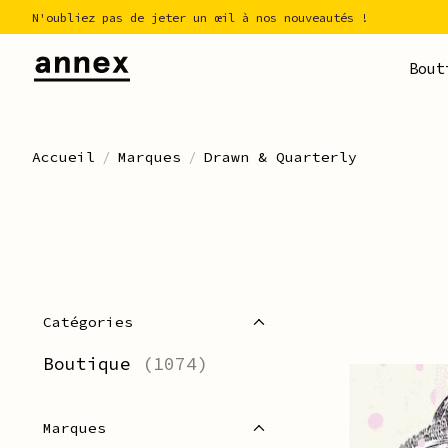
N'oubliez pas de jeter un œil à nos nouveautés !
Bout
Accueil
/
Marques
/
Drawn & Quarterly
Catégories
Boutique
(1074)
Marques