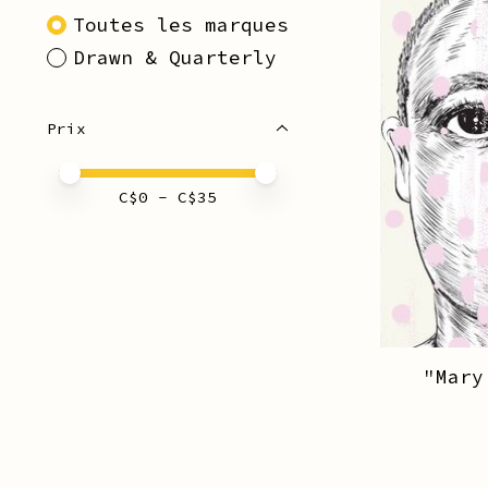
Toutes les marques
Drawn & Quarterly
Prix
Prix minimum
Price maximum value
C$
0
- C$
35
"Mary