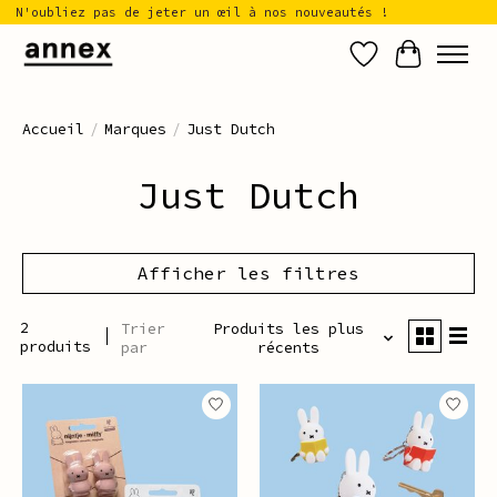
N'oubliez pas de jeter un œil à nos nouveautés !
Liste de sou
Panier
Accueil
/
Marques
/
Just Dutch
Just Dutch
Afficher les filtres
2
Trier
Produits les plus
produits
par
récents