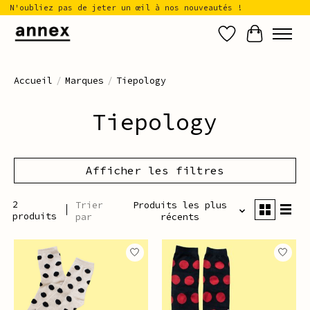
N'oubliez pas de jeter un œil à nos nouveautés !
Liste de sou
Panier
Accueil
/
Marques
/
Tiepology
Tiepology
Afficher les filtres
2
Trier
Produits les plus
produits
par
récents