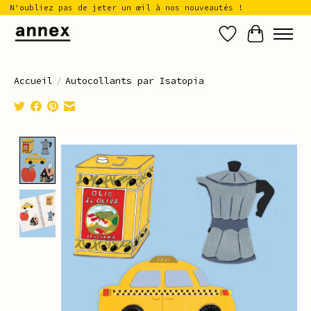
N'oubliez pas de jeter un œil à nos nouveautés !
Liste de sou
Panier
Accueil
/
Autocollants par Isatopia
Product image slideshow Items