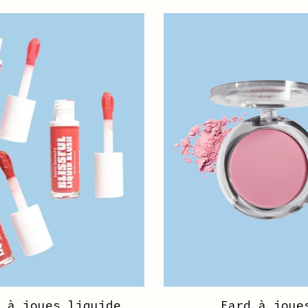
s à joues liquide
Fard à joue