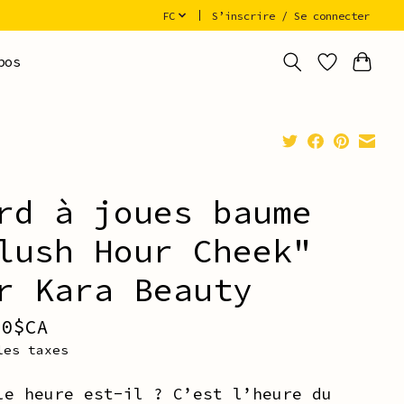
FC
S’inscrire / Se connecter
pos
rd à joues baume
lush Hour Cheek"
r Kara Beauty
00$CA
les taxes
le heure est-il ? C’est l’heure du