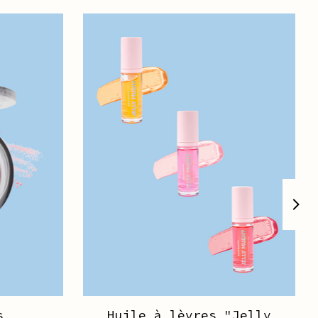
s
Huile à lèvres "Jelly