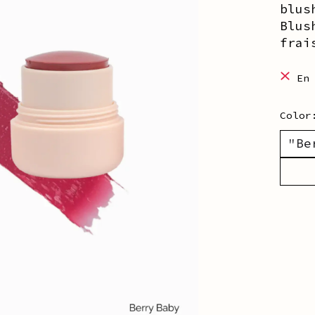
blus
Blus
frai
En
Colo