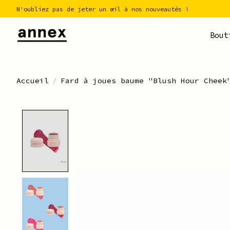
N'oubliez pas de jeter un œil à nos nouveautés !
Bout
Accueil
/
Fard à joues baume "Blush Hour Cheek
Product image slideshow Ite