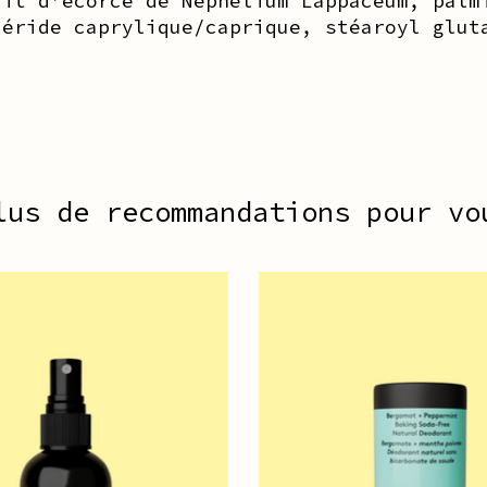
ait d'écorce de Nephelium Lappaceum, palm
céride caprylique/caprique, stéaroyl glut
lus de recommandations pour vo