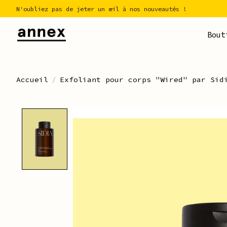
N'oubliez pas de jeter un œil à nos nouveautés !
Bout
Accueil
/
Exfoliant pour corps "Wired" par Sid
Product image slideshow Ite