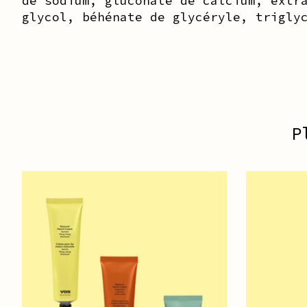
de sodium, gluconate de calcium, extr
glycol, béhénate de glycéryle, trigly
P
Articles du carrousel de produits