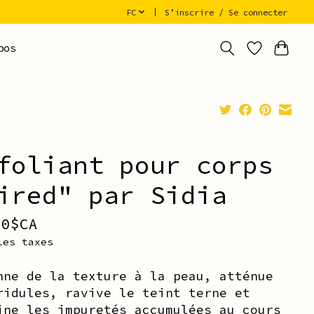
FC
S’inscrire / Se connecter
pos
foliant pour corps
ired" par Sidia
00$CA
les taxes
nne de la texture à la peau, atténue
ridules, ravive le teint terne et
ine les impuretés accumulées au cours