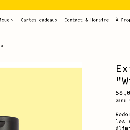
ique
Cartes-cadeaux
Contact & Horaire
À Pro
ia
Ex
ms
"W
58,
Sans 
Redo
les 
élim