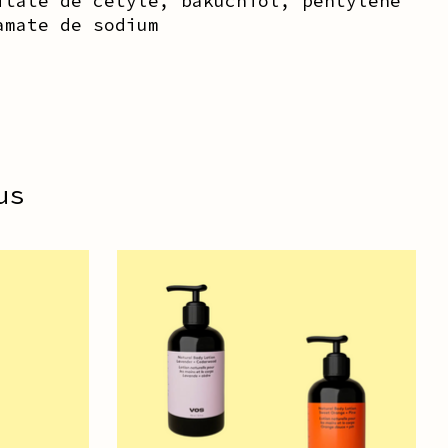
itate de cétyle, bakuchiol, pentylène
amate de sodium
us