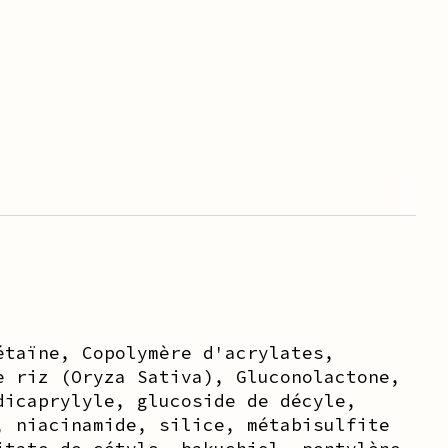
étaïne, Copolymère d'acrylates,
e riz (Oryza Sativa), Gluconolactone,
dicaprylyle, glucoside de décyle,
, niacinamide, silice, métabisulfite