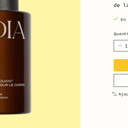
de l
En
Quant
Ajo